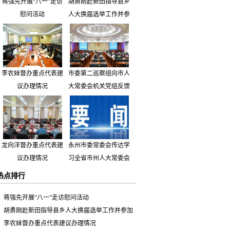
蒋强先开展“八一”走访
胡勇刚赴新田指导县乡
慰问活动
人大换届选举工作并参
加市人大代表小组主题
活动
李农妹督办重点代表建
市委第二巡察组向市人
议办理情况
大常委会机关党组反馈
巡察情况
龙向洋督办重点代表建
永州市委常委会传达学
议办理情况
习全省市州人大常委会
主要负责同志座谈会有
热点排行
关精神 专题听取省人
大常委会执法检查组到
蒋强先开展“八一”走访慰问活动
永州开展大气污染防治
胡勇刚赴新田指导县乡人大换届选举工作并参加
相关法律法规执法检查
市人大代表小组主题活动
李农妹督办重点代表建议办理情况