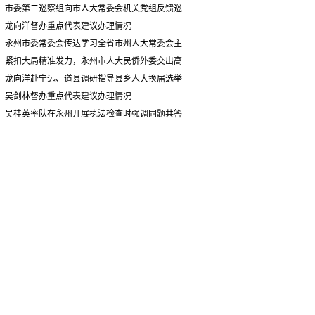
情况汇报
市委第二巡察组向市人大常委会机关党组反馈巡
察情况
龙向洋督办重点代表建议办理情况
永州市委常委会传达学习全省市州人大常委会主
要负责同志座谈会有关精神 专题听取省人大常委会
紧扣大局精准发力，永州市人大民侨外委交出高
执法检查组到永州开展大气污染防治相关法律法规
质量履职答卷
龙向洋赴宁远、道县调研指导县乡人大换届选举
执法检查情况汇报
并督导安全生产工作
吴剑林督办重点代表建议办理情况
吴桂英率队在永州开展执法检查时强调同题共答
助力美丽湖南建设