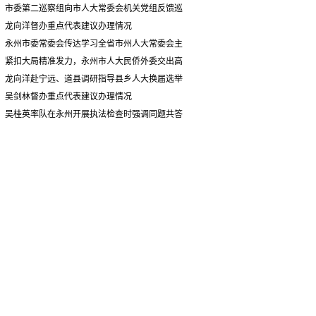
情况汇报
市委第二巡察组向市人大常委会机关党组反馈巡
察情况
龙向洋督办重点代表建议办理情况
永州市委常委会传达学习全省市州人大常委会主
要负责同志座谈会有关精神 专题听取省人大常委会
紧扣大局精准发力，永州市人大民侨外委交出高
执法检查组到永州开展大气污染防治相关法律法规
质量履职答卷
龙向洋赴宁远、道县调研指导县乡人大换届选举
执法检查情况汇报
并督导安全生产工作
吴剑林督办重点代表建议办理情况
吴桂英率队在永州开展执法检查时强调同题共答
助力美丽湖南建设