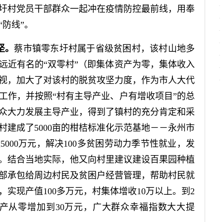
圩村党员干部群众一起冲在疫情防控最前线，用奉
防线”。
坚。
蔡市镇零东圩村属于省级贫困村，该村山地多
远近有名的“双零村”（即集体资产为零，集体收入
视，加大了对该村的脱贫攻坚力度，作为市人大代
工作，并按照“村有主导产业、户有增收项目”的总
众大力发展主导产业，得到了镇村的充分肯定和采
村建成了5000亩的柑桔标准化示范基地－－永州市
000万元，解决100多贫困劳动力季节性就业，发
。结合当地实际，他又向村里建议建设百果园种植
部承包给周边村民及贫困户经营管理，帮助村民就
，实现产值100多万元，村集体增收10万以上。到2
体资产从零增加到30万元，广大群众幸福指数大大提