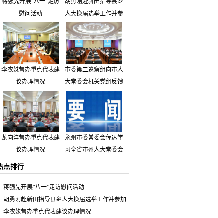
蒋强先开展“八一”走访
胡勇刚赴新田指导县乡
慰问活动
人大换届选举工作并参
加市人大代表小组主题
活动
李农妹督办重点代表建
市委第二巡察组向市人
议办理情况
大常委会机关党组反馈
巡察情况
龙向洋督办重点代表建
永州市委常委会传达学
议办理情况
习全省市州人大常委会
主要负责同志座谈会有
热点排行
关精神 专题听取省人
大常委会执法检查组到
蒋强先开展“八一”走访慰问活动
永州开展大气污染防治
胡勇刚赴新田指导县乡人大换届选举工作并参加
相关法律法规执法检查
市人大代表小组主题活动
李农妹督办重点代表建议办理情况