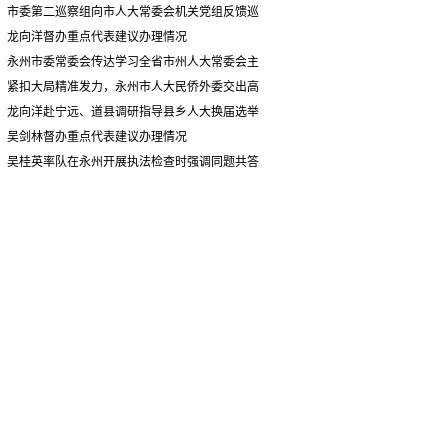
情况汇报
市委第二巡察组向市人大常委会机关党组反馈巡
察情况
龙向洋督办重点代表建议办理情况
永州市委常委会传达学习全省市州人大常委会主
要负责同志座谈会有关精神 专题听取省人大常委会
紧扣大局精准发力，永州市人大民侨外委交出高
执法检查组到永州开展大气污染防治相关法律法规
质量履职答卷
龙向洋赴宁远、道县调研指导县乡人大换届选举
执法检查情况汇报
并督导安全生产工作
吴剑林督办重点代表建议办理情况
吴桂英率队在永州开展执法检查时强调同题共答
助力美丽湖南建设