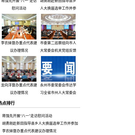
蒋强先开展“八一”走访
胡勇刚赴新田指导县乡
慰问活动
人大换届选举工作并参
加市人大代表小组主题
活动
李农妹督办重点代表建
市委第二巡察组向市人
议办理情况
大常委会机关党组反馈
巡察情况
龙向洋督办重点代表建
永州市委常委会传达学
议办理情况
习全省市州人大常委会
主要负责同志座谈会有
热点排行
关精神 专题听取省人
大常委会执法检查组到
蒋强先开展“八一”走访慰问活动
永州开展大气污染防治
胡勇刚赴新田指导县乡人大换届选举工作并参加
相关法律法规执法检查
市人大代表小组主题活动
李农妹督办重点代表建议办理情况