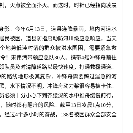
制，火点被全面扑灭。而这时，时针已经指向凌晨
身影。今年6月13日，道县连降暴雨，境内河道水
居民被困，道县防指启动防汛Ⅲ级应急响应，当天
多个地势低洼村落的群众被洪水围困，需要紧急救
令！宋伟清带领应急队30人、携带4艘冲锋舟前往
领队员及时清障道路以最快速度，打通救援通道。
中的路线地形极其复杂，冲锋舟需要跨过湍急的河
黑，水下情况不明，冲锋舟动力
桨
很容易被卡住。
员必须十分小心下到齐腰深的水中推舟缓慢前行，
滩，随时都有
翻舟
的风险。截至13日凌晨1点10分，
。经过4个多小时的奋战，138名被困群众全部安全