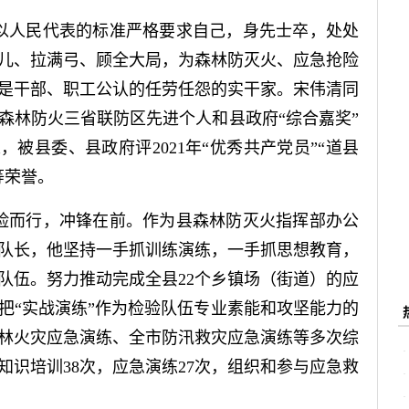
以人民代表的标准严格要求自己，身先士卒，处处
儿、拉满弓、顾全大局，为森林防灭火、应急抢险
是干部、职工公认的任劳任怨的实干家。宋伟清同
森林防火三省联防区先进个人和县政府“综合嘉奖”
，被县委、县政府评2021年“优秀共产党员”“道县
等荣誉。
险
而行，冲锋在前。作为县森林防灭火指挥部办公
队长，他坚持一手抓训练演练，一手抓思想教育，
队伍。努力推动完成全县22个乡镇场（街道）的应
把“实战演练”作为检验队伍专业素能和攻坚能力的
林火灾应急演练、全市防汛救灾应急演练等多次综
知识培训38次，应急演练27次，组织和参与应急救