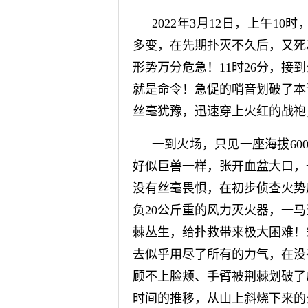
2022年3月12日，上午
多变，在先期扑灭不久后，又死
形势万分危急！11时26分，
就是命令！急促的哨音划破了本
丝毫犹豫，迅速穿上火红的战袍
一到火场，只见一座海拔60
好似巨兽一样，张开血盆大口，
没有丝毫畏惧，在初步侦查火势
负20公斤重的风力灭火器，一
棘丛生，给扑救带来极大困难！
去似乎用尽了所有的力气，在没
顾不上脸颊、手臂被荆棘划破了
时间的推移，从山上斜
烧
下来的