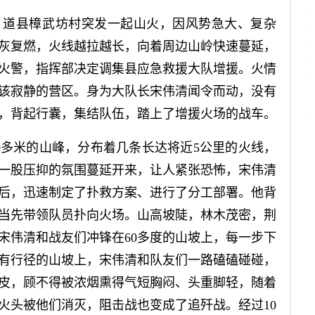
10时，道县樟武坊村突发一起山火，因风势急大、复杂
灰复燃，火线越拉越长，向着周边山岭快速蔓延，
接到火警，指挥部决定调集县应急救援大队增援。火情
该寂静的营区。身为大队长宋伟清闻令而动，没有
，背起行囊，集结队伍，踏上了增援火场的战车。
0多米的山峰，分布着几条长达将近5公里的火线，
一股压抑的氛围蔓延开来，让人紧张恐怖，宋伟清
后，迅速制定了扑救方案、进行了分工部署。他背
马当先带领队员扑向火场。山高坡陡，林木茂密，荆
宋伟清和战友们冲锋在60多度的山坡上，每一步下
有行径的山坡上，宋伟清和队友们一路磕磕碰碰，
皮，顾不得被浓烟熏得气短胸闷、头重脚轻，随着
火头被他们消灭，阻击战也变成了追歼战。经过10