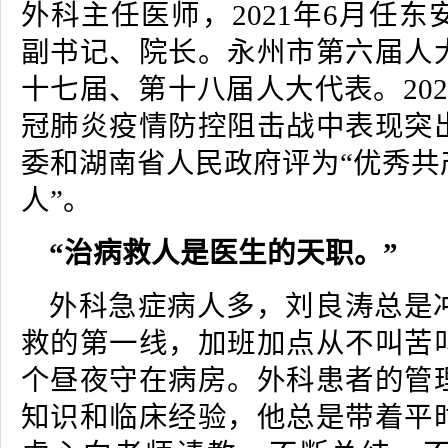
外科主任医师，
2021
年
6
月任东
副书记、院长。永州市第六届人
十七届、第十八届人大代表。
202
冠肺炎疫情防控阻击战中表现突
委和湖南省人民政府评为
“
优秀共
人
”
。
“治病救人是医生的天职。”
外科急症病人多，
刘良
涛总是
救的第一线，加班加点从不叫苦
个昼夜守在病房。外科患者的管
知识和临床经验，他总是带着平