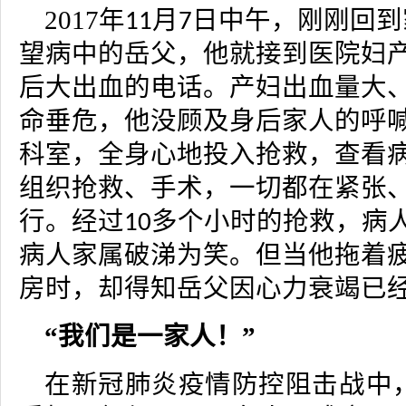
2017
年
月
日中午，刚刚回到
11
7
望病中的岳父，他就接到医院妇
后大出血的电话。产妇出血量大
命垂危，他没顾及身后家人的呼
科室，全身心地投入抢救，查看
组织抢救、手术，一切都在紧张
行。经过
多个小时的抢救，病
10
病人家属破涕为笑。但当他拖着
房时，却得知岳父因心力衰竭已
“我们是一家人！”
在新冠肺炎疫情防控阻击战中