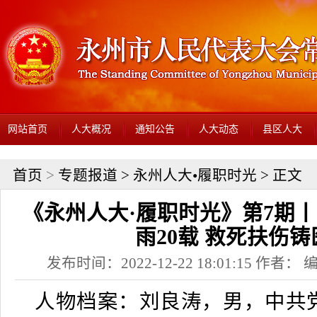
网站首页
人大概况
通知公告
人大动态
县区人大
首页
>
专题报道
>
永州人大•履职时光
> 正文
《永州人大·履职时光》第7期
雨20载 救死扶伤铸
发布时间：2022-12-22 18:01:15 作者
人物档案：
刘良
涛，男，中
共