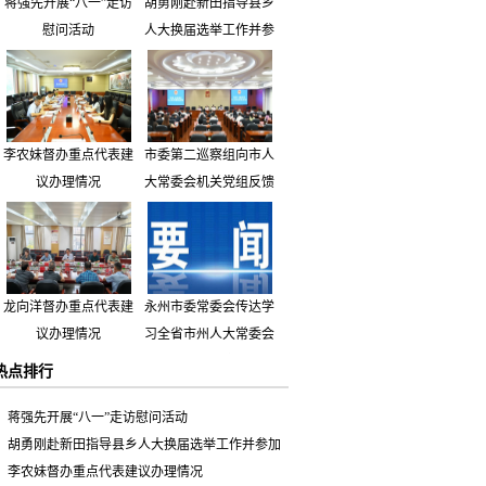
蒋强先开展“八一”走访
胡勇刚赴新田指导县乡
慰问活动
人大换届选举工作并参
加市人大代表小组主题
活动
李农妹督办重点代表建
市委第二巡察组向市人
议办理情况
大常委会机关党组反馈
巡察情况
龙向洋督办重点代表建
永州市委常委会传达学
议办理情况
习全省市州人大常委会
主要负责同志座谈会有
热点排行
关精神 专题听取省人
大常委会执法检查组到
蒋强先开展“八一”走访慰问活动
永州开展大气污染防治
胡勇刚赴新田指导县乡人大换届选举工作并参加
相关法律法规执法检查
市人大代表小组主题活动
李农妹督办重点代表建议办理情况