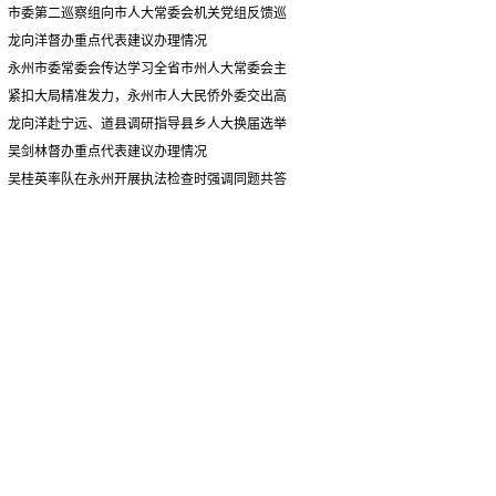
情况汇报
市委第二巡察组向市人大常委会机关党组反馈巡
察情况
龙向洋督办重点代表建议办理情况
永州市委常委会传达学习全省市州人大常委会主
要负责同志座谈会有关精神 专题听取省人大常委会
紧扣大局精准发力，永州市人大民侨外委交出高
执法检查组到永州开展大气污染防治相关法律法规
质量履职答卷
龙向洋赴宁远、道县调研指导县乡人大换届选举
执法检查情况汇报
并督导安全生产工作
吴剑林督办重点代表建议办理情况
吴桂英率队在永州开展执法检查时强调同题共答
助力美丽湖南建设