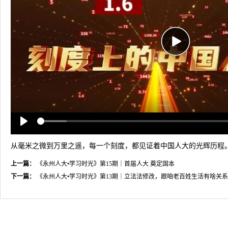
P
l
a
y
P
l
从毫米之微到万里之遥，每一个刻度，都见证着中国人大的光辉历程
a
上一篇：
《永州人大•学习时光》第15期｜首届人大 奠定国本
y
下一篇：
《永州人大•学习时光》第13期｜立法法修改，跟咱老百姓生活有啥关