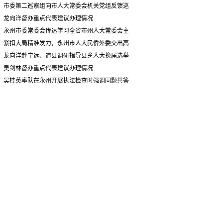
情况汇报
市委第二巡察组向市人大常委会机关党组反馈巡
察情况
龙向洋督办重点代表建议办理情况
永州市委常委会传达学习全省市州人大常委会主
要负责同志座谈会有关精神 专题听取省人大常委会
紧扣大局精准发力，永州市人大民侨外委交出高
执法检查组到永州开展大气污染防治相关法律法规
质量履职答卷
龙向洋赴宁远、道县调研指导县乡人大换届选举
执法检查情况汇报
并督导安全生产工作
吴剑林督办重点代表建议办理情况
吴桂英率队在永州开展执法检查时强调同题共答
助力美丽湖南建设