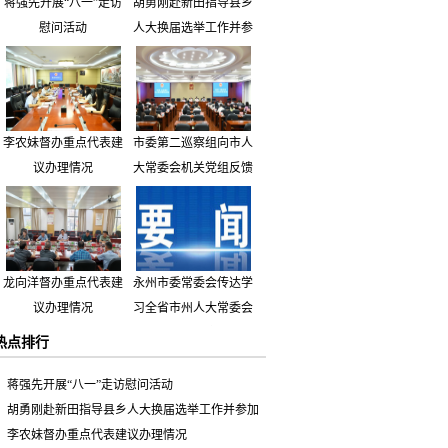
蒋强先开展“八一”走访
胡勇刚赴新田指导县乡
慰问活动
人大换届选举工作并参
加市人大代表小组主题
活动
李农妹督办重点代表建
市委第二巡察组向市人
议办理情况
大常委会机关党组反馈
巡察情况
龙向洋督办重点代表建
永州市委常委会传达学
议办理情况
习全省市州人大常委会
主要负责同志座谈会有
热点排行
关精神 专题听取省人
大常委会执法检查组到
蒋强先开展“八一”走访慰问活动
永州开展大气污染防治
胡勇刚赴新田指导县乡人大换届选举工作并参加
相关法律法规执法检查
市人大代表小组主题活动
李农妹督办重点代表建议办理情况