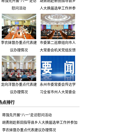
蒋强先开展“八一”走访
胡勇刚赴新田指导县乡
慰问活动
人大换届选举工作并参
加市人大代表小组主题
活动
李农妹督办重点代表建
市委第二巡察组向市人
议办理情况
大常委会机关党组反馈
巡察情况
龙向洋督办重点代表建
永州市委常委会传达学
议办理情况
习全省市州人大常委会
主要负责同志座谈会有
热点排行
关精神 专题听取省人
大常委会执法检查组到
蒋强先开展“八一”走访慰问活动
永州开展大气污染防治
胡勇刚赴新田指导县乡人大换届选举工作并参加
相关法律法规执法检查
市人大代表小组主题活动
李农妹督办重点代表建议办理情况