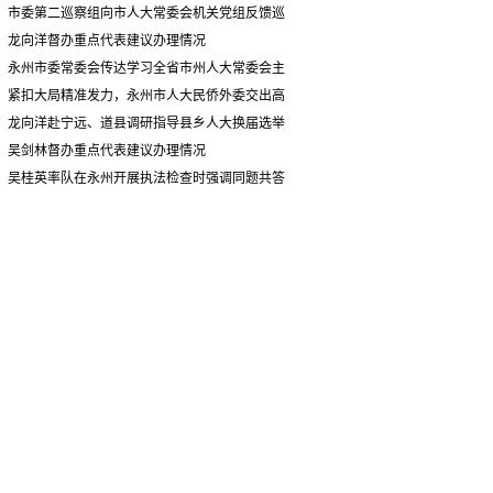
情况汇报
市委第二巡察组向市人大常委会机关党组反馈巡
察情况
龙向洋督办重点代表建议办理情况
永州市委常委会传达学习全省市州人大常委会主
要负责同志座谈会有关精神 专题听取省人大常委会
紧扣大局精准发力，永州市人大民侨外委交出高
执法检查组到永州开展大气污染防治相关法律法规
质量履职答卷
龙向洋赴宁远、道县调研指导县乡人大换届选举
执法检查情况汇报
并督导安全生产工作
吴剑林督办重点代表建议办理情况
吴桂英率队在永州开展执法检查时强调同题共答
助力美丽湖南建设