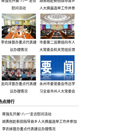
蒋强先开展“八一”走访
胡勇刚赴新田指导县乡
慰问活动
人大换届选举工作并参
加市人大代表小组主题
活动
李农妹督办重点代表建
市委第二巡察组向市人
议办理情况
大常委会机关党组反馈
巡察情况
龙向洋督办重点代表建
永州市委常委会传达学
议办理情况
习全省市州人大常委会
主要负责同志座谈会有
热点排行
关精神 专题听取省人
大常委会执法检查组到
蒋强先开展“八一”走访慰问活动
永州开展大气污染防治
胡勇刚赴新田指导县乡人大换届选举工作并参加
相关法律法规执法检查
市人大代表小组主题活动
李农妹督办重点代表建议办理情况