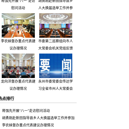
蒋强先开展“八一”走访
胡勇刚赴新田指导县乡
慰问活动
人大换届选举工作并参
加市人大代表小组主题
活动
李农妹督办重点代表建
市委第二巡察组向市人
议办理情况
大常委会机关党组反馈
巡察情况
龙向洋督办重点代表建
永州市委常委会传达学
议办理情况
习全省市州人大常委会
主要负责同志座谈会有
热点排行
关精神 专题听取省人
大常委会执法检查组到
蒋强先开展“八一”走访慰问活动
永州开展大气污染防治
胡勇刚赴新田指导县乡人大换届选举工作并参加
相关法律法规执法检查
市人大代表小组主题活动
李农妹督办重点代表建议办理情况