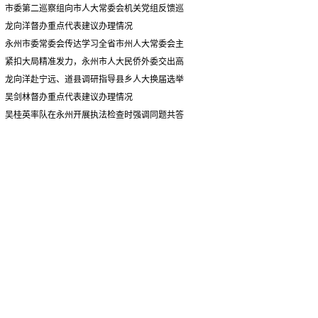
情况汇报
市委第二巡察组向市人大常委会机关党组反馈巡
察情况
龙向洋督办重点代表建议办理情况
永州市委常委会传达学习全省市州人大常委会主
要负责同志座谈会有关精神 专题听取省人大常委会
紧扣大局精准发力，永州市人大民侨外委交出高
执法检查组到永州开展大气污染防治相关法律法规
质量履职答卷
龙向洋赴宁远、道县调研指导县乡人大换届选举
执法检查情况汇报
并督导安全生产工作
吴剑林督办重点代表建议办理情况
吴桂英率队在永州开展执法检查时强调同题共答
助力美丽湖南建设