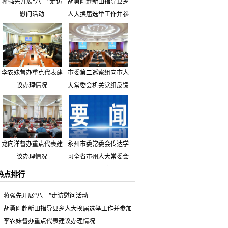
蒋强先开展“八一”走访
胡勇刚赴新田指导县乡
慰问活动
人大换届选举工作并参
加市人大代表小组主题
活动
李农妹督办重点代表建
市委第二巡察组向市人
议办理情况
大常委会机关党组反馈
巡察情况
龙向洋督办重点代表建
永州市委常委会传达学
议办理情况
习全省市州人大常委会
主要负责同志座谈会有
热点排行
关精神 专题听取省人
大常委会执法检查组到
蒋强先开展“八一”走访慰问活动
永州开展大气污染防治
胡勇刚赴新田指导县乡人大换届选举工作并参加
相关法律法规执法检查
市人大代表小组主题活动
李农妹督办重点代表建议办理情况