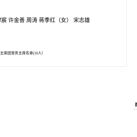
穆宸 许金善 周涛 蒋季红（女） 宋志雄
主席团常务主席名单(10人）