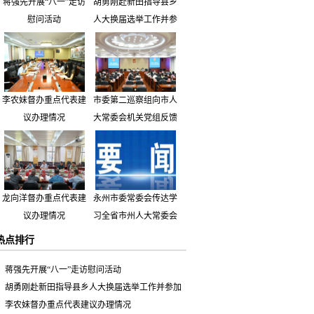
蒋强先开展“八一”走访
胡勇刚赴新田指导县乡
慰问活动
人大换届选举工作并参
加市人大代表小组主题
活动
李农妹督办重点代表建
市委第二巡察组向市人
议办理情况
大常委会机关党组反馈
巡察情况
龙向洋督办重点代表建
永州市委常委会传达学
议办理情况
习全省市州人大常委会
主要负责同志座谈会有
热点排行
关精神 专题听取省人
大常委会执法检查组到
蒋强先开展“八一”走访慰问活动
永州开展大气污染防治
胡勇刚赴新田指导县乡人大换届选举工作并参加
相关法律法规执法检查
市人大代表小组主题活动
李农妹督办重点代表建议办理情况