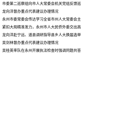
情况汇报
市委第二巡察组向市人大常委会机关党组反馈巡
察情况
龙向洋督办重点代表建议办理情况
永州市委常委会传达学习全省市州人大常委会主
要负责同志座谈会有关精神 专题听取省人大常委会
紧扣大局精准发力，永州市人大民侨外委交出高
执法检查组到永州开展大气污染防治相关法律法规
质量履职答卷
龙向洋赴宁远、道县调研指导县乡人大换届选举
执法检查情况汇报
并督导安全生产工作
吴剑林督办重点代表建议办理情况
吴桂英率队在永州开展执法检查时强调同题共答
助力美丽湖南建设