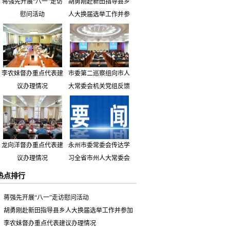
蒋强先开展“八一”走访
胡勇刚赴新田指导县乡
慰问活动
人大换届选举工作并参
加市人大代表小组主题
活动
李农妹督办重点代表建
市委第二巡察组向市人
议办理情况
大常委会机关党组反馈
巡察情况
龙向洋督办重点代表建
永州市委常委会传达学
议办理情况
习全省市州人大常委会
主要负责同志座谈会有
热点排行
关精神 专题听取省人
大常委会执法检查组到
蒋强先开展“八一”走访慰问活动
永州开展大气污染防治
胡勇刚赴新田指导县乡人大换届选举工作并参加
相关法律法规执法检查
市人大代表小组主题活动
李农妹督办重点代表建议办理情况