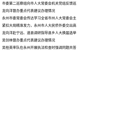
情况汇报
市委第二巡察组向市人大常委会机关党组反馈巡
察情况
龙向洋督办重点代表建议办理情况
永州市委常委会传达学习全省市州人大常委会主
要负责同志座谈会有关精神 专题听取省人大常委会
紧扣大局精准发力，永州市人大民侨外委交出高
执法检查组到永州开展大气污染防治相关法律法规
质量履职答卷
龙向洋赴宁远、道县调研指导县乡人大换届选举
执法检查情况汇报
并督导安全生产工作
吴剑林督办重点代表建议办理情况
吴桂英率队在永州开展执法检查时强调同题共答
助力美丽湖南建设