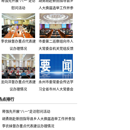
蒋强先开展“八一”走访
胡勇刚赴新田指导县乡
慰问活动
人大换届选举工作并参
加市人大代表小组主题
活动
李农妹督办重点代表建
市委第二巡察组向市人
议办理情况
大常委会机关党组反馈
巡察情况
龙向洋督办重点代表建
永州市委常委会传达学
议办理情况
习全省市州人大常委会
主要负责同志座谈会有
热点排行
关精神 专题听取省人
大常委会执法检查组到
蒋强先开展“八一”走访慰问活动
永州开展大气污染防治
胡勇刚赴新田指导县乡人大换届选举工作并参加
相关法律法规执法检查
市人大代表小组主题活动
李农妹督办重点代表建议办理情况