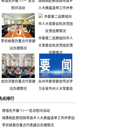
蒋强先开展“八一”走访
胡勇刚赴新田指导县乡
慰问活动
人大换届选举工作并参
加市人大代表小组主题
活动
市委第二巡察组向市人
李农妹督办重点代表建
大常委会机关党组反馈
议办理情况
巡察情况
龙向洋督办重点代表建
永州市委常委会传达学
议办理情况
习全省市州人大常委会
主要负责同志座谈会有
热点排行
关精神 专题听取省人
大常委会执法检查组到
蒋强先开展“八一”走访慰问活动
永州开展大气污染防治
胡勇刚赴新田指导县乡人大换届选举工作并参加
相关法律法规执法检查
市人大代表小组主题活动
李农妹督办重点代表建议办理情况