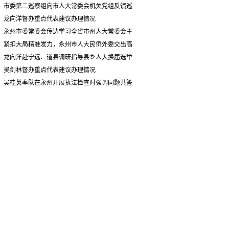
情况汇报
市委第二巡察组向市人大常委会机关党组反馈巡
察情况
龙向洋督办重点代表建议办理情况
永州市委常委会传达学习全省市州人大常委会主
要负责同志座谈会有关精神 专题听取省人大常委会
紧扣大局精准发力，永州市人大民侨外委交出高
执法检查组到永州开展大气污染防治相关法律法规
质量履职答卷
龙向洋赴宁远、道县调研指导县乡人大换届选举
执法检查情况汇报
并督导安全生产工作
吴剑林督办重点代表建议办理情况
吴桂英率队在永州开展执法检查时强调同题共答
助力美丽湖南建设