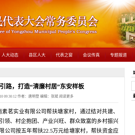
人大动态
县区人大
代表之窗
会议传真
专题报道
引路，打造“清廉村居”东安样板
-10 09:30:12 作者：唐明登 编辑：张斌
阅读更多
湖南素茗实业有限公司帮扶塘家村，通过结对共建、
引领、村企抱团、产业兴旺、群众致富的乡村振兴
限公司按五年帮扶22.5万元给塘家村，帮扶资金应