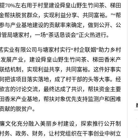
提70%左右用于村里建设舜皇山野生竹间茶、梯田
资金帮扶脱贫群众，实现利益分享、共同富裕。”“帮
参与产业基地建设的贡献率来确定，做到公开、公
舜管局塘家村，一场“茶话恳谈会”正火热进行。
茗实业有限公司与塘家村实行“村企联姻”助力乡村
家村发展产业，建设舜皇山野生竹间茶、梯田香米产
益联结机制，实现利益共享，共同富裕。这件好事实
何把该项目落实落地，成了村干部的头等大事。经
欲言的讨论交流，最终达成了共识，帮扶资金主要
田香米产业基地，帮扶对象优先支持监测户和困难
贡献的脱贫户。
将清廉文化充分融入美丽乡村建设，探索推行公开制
开村务、政务、财务，让村党组织在干事创业中树立