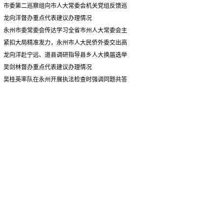
情况汇报
市委第二巡察组向市人大常委会机关党组反馈巡
察情况
龙向洋督办重点代表建议办理情况
永州市委常委会传达学习全省市州人大常委会主
要负责同志座谈会有关精神 专题听取省人大常委会
紧扣大局精准发力，永州市人大民侨外委交出高
执法检查组到永州开展大气污染防治相关法律法规
质量履职答卷
龙向洋赴宁远、道县调研指导县乡人大换届选举
执法检查情况汇报
并督导安全生产工作
吴剑林督办重点代表建议办理情况
吴桂英率队在永州开展执法检查时强调同题共答
助力美丽湖南建设