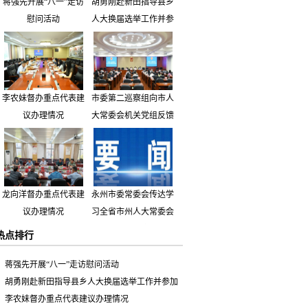
蒋强先开展“八一”走访
胡勇刚赴新田指导县乡
慰问活动
人大换届选举工作并参
加市人大代表小组主题
活动
李农妹督办重点代表建
市委第二巡察组向市人
议办理情况
大常委会机关党组反馈
巡察情况
龙向洋督办重点代表建
永州市委常委会传达学
议办理情况
习全省市州人大常委会
主要负责同志座谈会有
热点排行
关精神 专题听取省人
大常委会执法检查组到
蒋强先开展“八一”走访慰问活动
永州开展大气污染防治
胡勇刚赴新田指导县乡人大换届选举工作并参加
相关法律法规执法检查
市人大代表小组主题活动
李农妹督办重点代表建议办理情况