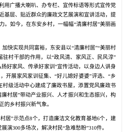
利用广播大喇叭、办专栏、宣传标语等形式宣传党
近基层、贴近群众的廉政文艺展演和宣讲活动，提
力。如今，在东安乡村，一幅幅“清廉村居”美丽画
加快实现共同富裕，东安县以“清廉村居”“美丽村
届驻村干部的作用，以“政风清、家风正、民风淳”
“弘扬好家风、传承好家训”宣传活动，以身边人讲身
，开展家风家训征集、“好儿媳好婆婆”评选、“乡
在村级活动中心建成了廉政书屋，添置党风廉政书
清廉村居”带动产业振兴、人才振兴和生态振兴，构
正的乡村振兴新气象。
村居”示范点8个，打造廉洁文化教育基地6个，建
展演300多场次，解决村民“急难愁盼”310件。