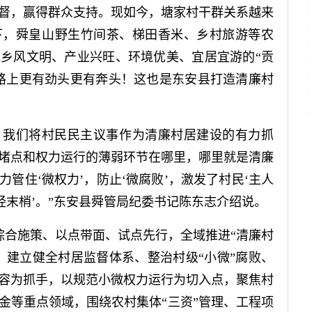
督，赢得群众支持。现如今，塘家村干群关系越来
下，舜皇山野生竹间茶、梯田香米、乡村旅游等农
乡风文明、产业兴旺、环境优美、宜居宜游的“贡
路上更有劲头更有奔头！这也是东安县打造清廉村
。我们将村民民主议事作为清廉村居建设的有力抓
堵点和权力运行的薄弱环节在哪里，哪里就是清廉
管住‘微权力’，防止‘微腐败’，激发了村民‘主人
经末梢’。”东安县舜管局纪委书记陈东志介绍说。
综合施策、以点带面、试点先行，全域推进“清廉村
、建立健全村居监督体系、整治村级“小微”腐败、
容为抓手，以规范小微权力运行为切入点，聚焦村
金等重点领域，围绕农村集体“三资”管理、工程项