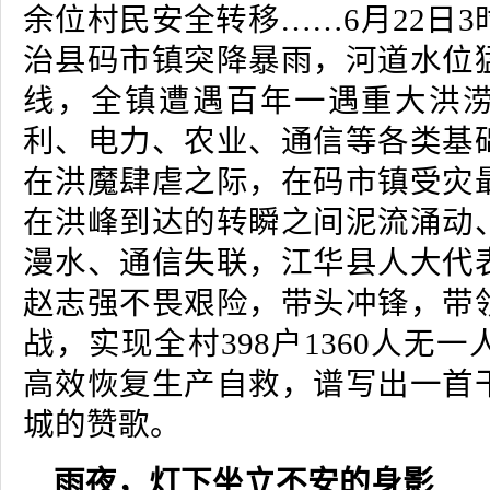
余位村民安全转移……6月22日
治县码市镇突降暴雨，河道水位
线，全镇遭遇百年一遇重大洪
利、电力、农业、通信等各类基
在洪魔肆虐之际，在码市镇受灾
在洪峰到达的转瞬之间泥流涌动
漫水、通信失联，江华县人大代
赵志强不畏艰险，带头冲锋，带
战，实现全村398户1360人无
高效恢复生产自救，谱写出一首
城的赞歌。
雨夜，灯下坐立不安的身影