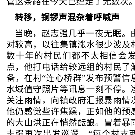
管这条路在今天已经走了无数次
转移，铜锣声混杂着呼喊声
当晚，赵志强几乎一夜无眠。
对较高，以往集镇涨水很少波及
数十年的村民们都不太相信会
点，他打电话给较远组的村民了
备，在村“连心桥群”发布预警信
水域值守照片等讯息一刻不停。
关注雨情，向镇政府汇报暴雨情
他仍感觉些许焦躁，正如他的预
的大山洪正在悄然酝酿。冒着暴
志强再次出发巡逻，“每个村支