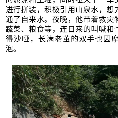
的淤泥和土堆，同时拉来了一车
进行拼装，积极引用山泉水，想
通了自来水。夜晚，他带着救灾
蔬菜、粮食等，连日来的叫喊和
得沙哑，长满老茧的双手也因
泡。