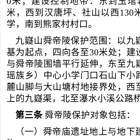
0米；建设控制地带：东到玉琯岩
米，西到汉唐坪、社山以西130
学，南到熊家村村口。
九嶷山舜帝陵保护范围：以九
基为起点，四向各至30米处；建
与舜帝陵围墙平行延伸，东至九
瑶族乡）中心小学门口石山下小
麓山脚与大山塘村地接界处，西
上的九嶷渠，北至瀑水小溪公路
第三条
舜帝陵保护对象包括：
（一）舜帝庙遗址地上与地下