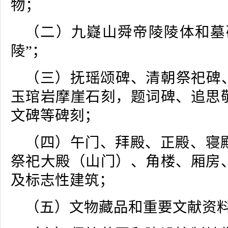
物；
（二）九嶷山舜帝陵陵体和墓
陵”；
（三）抚瑶颂碑、清朝祭祀碑、
玉琯岩摩崖石刻，题词碑、追思
文碑等碑刻；
（四）午门、拜殿、正殿、寝
祭祀大殿（山门）、角楼、厢房
及标志性建筑；
（五）文物藏品和重要文献资