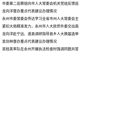
情况汇报
市委第二巡察组向市人大常委会机关党组反馈巡
察情况
龙向洋督办重点代表建议办理情况
永州市委常委会传达学习全省市州人大常委会主
要负责同志座谈会有关精神 专题听取省人大常委会
紧扣大局精准发力，永州市人大民侨外委交出高
执法检查组到永州开展大气污染防治相关法律法规
质量履职答卷
龙向洋赴宁远、道县调研指导县乡人大换届选举
执法检查情况汇报
并督导安全生产工作
吴剑林督办重点代表建议办理情况
吴桂英率队在永州开展执法检查时强调同题共答
助力美丽湖南建设