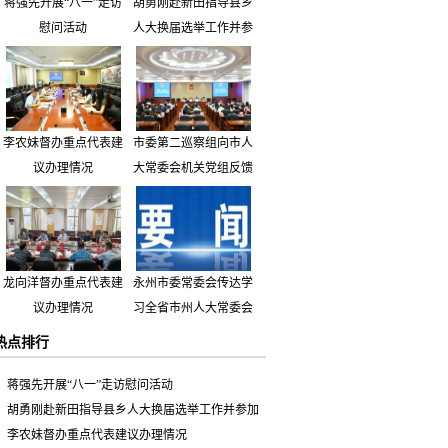
蒋强先开展“八一”走访
胡勇刚赴新田指导县乡
慰问活动
人大换届选举工作并参
加市人大代表小组主题
活动
李农妹督办重点代表建
市委第二巡察组向市人
议办理情况
大常委会机关党组反馈
巡察情况
龙向洋督办重点代表建
永州市委常委会传达学
议办理情况
习全省市州人大常委会
主要负责同志座谈会有
热点排行
关精神 专题听取省人
大常委会执法检查组到
蒋强先开展“八一”走访慰问活动
永州开展大气污染防治
胡勇刚赴新田指导县乡人大换届选举工作并参加
相关法律法规执法检查
市人大代表小组主题活动
李农妹督办重点代表建议办理情况