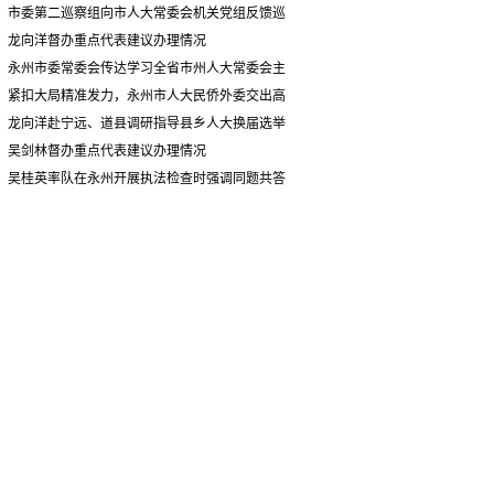
情况汇报
市委第二巡察组向市人大常委会机关党组反馈巡
察情况
龙向洋督办重点代表建议办理情况
永州市委常委会传达学习全省市州人大常委会主
要负责同志座谈会有关精神 专题听取省人大常委会
紧扣大局精准发力，永州市人大民侨外委交出高
执法检查组到永州开展大气污染防治相关法律法规
质量履职答卷
龙向洋赴宁远、道县调研指导县乡人大换届选举
执法检查情况汇报
并督导安全生产工作
吴剑林督办重点代表建议办理情况
吴桂英率队在永州开展执法检查时强调同题共答
助力美丽湖南建设