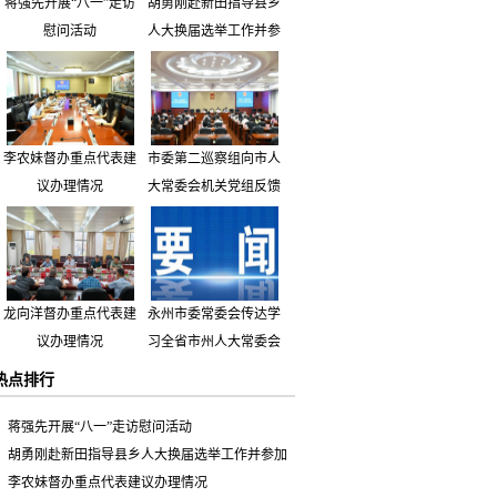
蒋强先开展“八一”走访
胡勇刚赴新田指导县乡
慰问活动
人大换届选举工作并参
加市人大代表小组主题
活动
李农妹督办重点代表建
市委第二巡察组向市人
议办理情况
大常委会机关党组反馈
巡察情况
龙向洋督办重点代表建
永州市委常委会传达学
议办理情况
习全省市州人大常委会
主要负责同志座谈会有
热点排行
关精神 专题听取省人
大常委会执法检查组到
蒋强先开展“八一”走访慰问活动
永州开展大气污染防治
胡勇刚赴新田指导县乡人大换届选举工作并参加
相关法律法规执法检查
市人大代表小组主题活动
李农妹督办重点代表建议办理情况