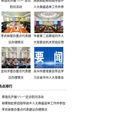
蒋强先开展“八一”走访
胡勇刚赴新田指导县乡
慰问活动
人大换届选举工作并参
加市人大代表小组主题
活动
李农妹督办重点代表建
市委第二巡察组向市人
议办理情况
大常委会机关党组反馈
巡察情况
龙向洋督办重点代表建
永州市委常委会传达学
议办理情况
习全省市州人大常委会
主要负责同志座谈会有
热点排行
关精神 专题听取省人
大常委会执法检查组到
蒋强先开展“八一”走访慰问活动
永州开展大气污染防治
胡勇刚赴新田指导县乡人大换届选举工作并参加
相关法律法规执法检查
市人大代表小组主题活动
李农妹督办重点代表建议办理情况