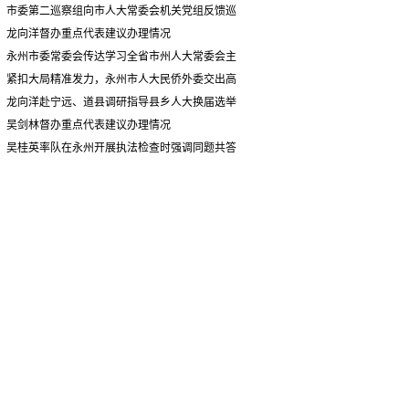
情况汇报
市委第二巡察组向市人大常委会机关党组反馈巡
察情况
龙向洋督办重点代表建议办理情况
永州市委常委会传达学习全省市州人大常委会主
要负责同志座谈会有关精神 专题听取省人大常委会
紧扣大局精准发力，永州市人大民侨外委交出高
执法检查组到永州开展大气污染防治相关法律法规
质量履职答卷
龙向洋赴宁远、道县调研指导县乡人大换届选举
执法检查情况汇报
并督导安全生产工作
吴剑林督办重点代表建议办理情况
吴桂英率队在永州开展执法检查时强调同题共答
助力美丽湖南建设