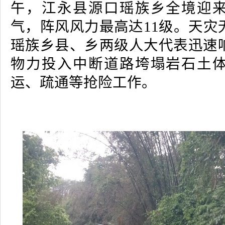
午，江永县源口瑶族乡全境迎
气，阵风风力最高达11级。天灾
瑶族乡县、乡两级人大代表迅速
物力投入中断道路垮塌岩石土
运、疏通等抢险工作。