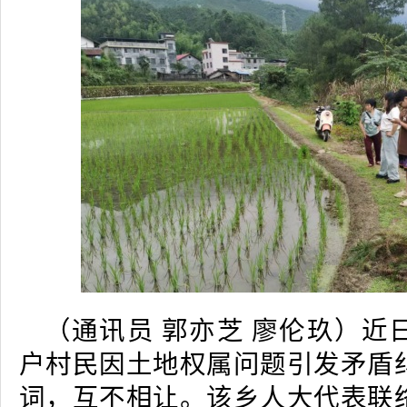
（通讯员 郭亦芝 廖伦玖）近
户村民因土地权属问题引发矛盾
词，互不相让。该乡人大代表联