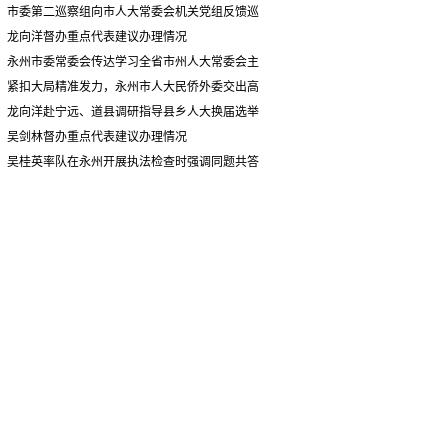
情况汇报
市委第二巡察组向市人大常委会机关党组反馈巡
察情况
龙向洋督办重点代表建议办理情况
永州市委常委会传达学习全省市州人大常委会主
要负责同志座谈会有关精神 专题听取省人大常委会
紧扣大局精准发力，永州市人大民侨外委交出高
执法检查组到永州开展大气污染防治相关法律法规
质量履职答卷
龙向洋赴宁远、道县调研指导县乡人大换届选举
执法检查情况汇报
并督导安全生产工作
吴剑林督办重点代表建议办理情况
吴桂英率队在永州开展执法检查时强调同题共答
助力美丽湖南建设