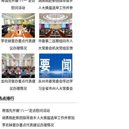
蒋强先开展“八一”走访
胡勇刚赴新田指导县乡
慰问活动
人大换届选举工作并参
加市人大代表小组主题
活动
李农妹督办重点代表建
市委第二巡察组向市人
议办理情况
大常委会机关党组反馈
巡察情况
龙向洋督办重点代表建
永州市委常委会传达学
议办理情况
习全省市州人大常委会
主要负责同志座谈会有
热点排行
关精神 专题听取省人
大常委会执法检查组到
蒋强先开展“八一”走访慰问活动
永州开展大气污染防治
胡勇刚赴新田指导县乡人大换届选举工作并参加
相关法律法规执法检查
市人大代表小组主题活动
李农妹督办重点代表建议办理情况