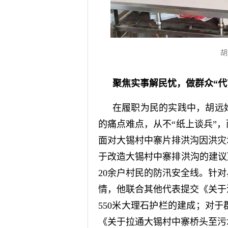
胡
聚焦实事解民忧，做群众“代
在履职为民的实践中，胡远
的痛点难点，从不“纸上谈兵”
面对大锡村中寨片排洪沟因洪灾
于改造大锡村中寨排洪沟的建议
20余户村民的防汛安全线。针
情，他联合其他代表提交《关于
550米大理石护栏的建成；对
《关于拉通大锡村中寨桥头至污