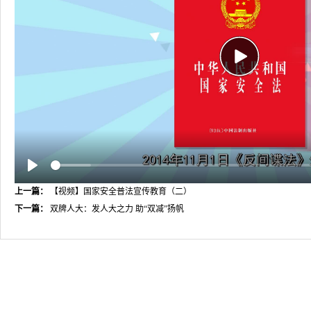
P
l
a
y
P
上一篇：
【视频】国家安全普法宣传教育（二）
l
下一篇：
a
双牌人大：发人大之力 助“双减”扬帆
y