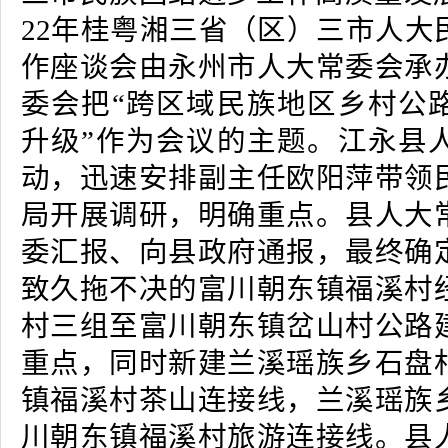
22年桂粤湘三省（区）三市人大
作座谈会由永州市人大常委会承
委会把“跨区域民族地区乡村公
升级”作为会议的主题。江永县
动，迅速安排副主任欧阳萍带领
局开展调研，明确重点。县人大
委汇报、向县政府通报，最终确
致久拖不决的富川朝东镇福溪村
村三组至富川朝东镇岔山村公路
重点，同时新建兰溪瑶族乡石盘
镇福溪村茶山连接线，兰溪瑶族
川朝东镇福溪村旅游连接线。县