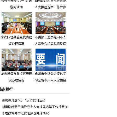
蒋强先开展“八一”走访
胡勇刚赴新田指导县乡
慰问活动
人大换届选举工作并参
加市人大代表小组主题
活动
李农妹督办重点代表建
市委第二巡察组向市人
议办理情况
大常委会机关党组反馈
巡察情况
龙向洋督办重点代表建
永州市委常委会传达学
议办理情况
习全省市州人大常委会
主要负责同志座谈会有
热点排行
关精神 专题听取省人
大常委会执法检查组到
蒋强先开展“八一”走访慰问活动
永州开展大气污染防治
胡勇刚赴新田指导县乡人大换届选举工作并参加
相关法律法规执法检查
市人大代表小组主题活动
李农妹督办重点代表建议办理情况