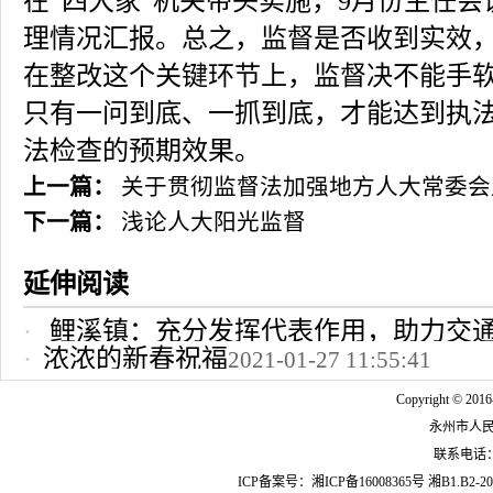
在“四大家”机关带头实施，9月份主任
理情况汇报。总之，监督是否收到实效
在整改这个关键环节上，监督决不能手
只有一问到底、一抓到底，才能达到执
法检查的预期效果。
上一篇：
关于贯彻监督法加强地方人大常委会
下一篇：
浅论人大阳光监督
延伸阅读
鲤溪镇：充分发挥代表作用，助力交
浓浓的新春祝福
2021-01-27 11:55:41
2022-10-24 12:09:37
Copyright © 2016
永州市人
联系电话：07
ICP备案号：
湘ICP备16008365号
湘B1.B2-20