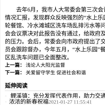
去年6月，我市人大常委会第三次会
情况汇报，发现群众反映强烈的“水上乐园
轮餐馆、冷水滩城区洗车场乱排污水等
会会议票决对此报告没有通过，给政府
的压力。会后，常委会向市政府提出了
员会跟踪督办，今年五月，“水上乐园”
区乱洗车问题已全面整改。
上一篇：
浅论人大阳光监督
下一篇：
关爱留守学生 促进社会和谐
延伸阅读
鲤溪镇：充分发挥代表作用，助力交
浓浓的新春祝福
2021-01-27 11:55:41
2022-10-24 12:09:37