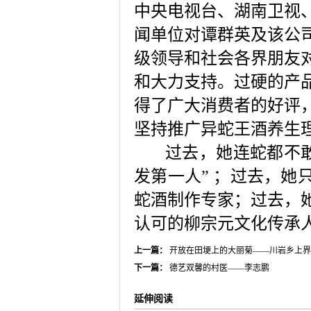
中央电视台、湖南卫视
闻单位对谭群英及该公
级领导和社会各界朋友
和大力支持。过硬的产
得了广大消费者的好评
坚持推广异蛇王酒养生
过去，她连蛇都不
发第一人
”
；过去，她
蛇酒制作专家；过去，
认可的柳宗元文化传承
上一篇：
开放在田埂上的大丽菊——川岩乡上界
下一篇：
德艺双馨的村医——李志鹏
延伸阅读