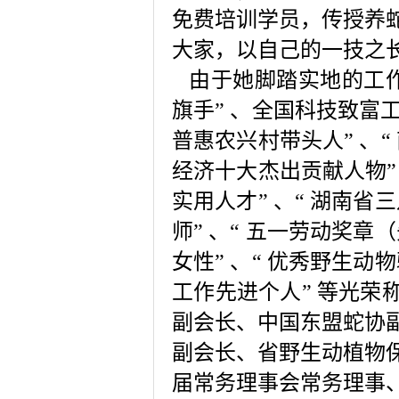
免费培训学员，传授养
大家，以自己的一技之
由于她脚踏实地的工作
旗手
”
、全国科技致富
普惠农兴村带头人
”
、
“
经济十大杰出贡献人物
实用人才
”
、
“
湖南省三
师
”
、
“
五一劳动奖章（
女性
”
、
“
优秀野生动物
工作先进个人
”
等光荣
副会长、中国东盟蛇协
副会长、省野生动植物
届常务理事会常务理事