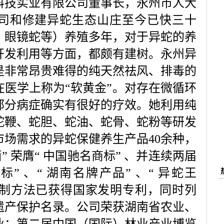
技实业有限公司董事长，永州市人大
司和修建异蛇生态山庄至今已快三十
、眼镜蛇等）养殖多年，对于异蛇的养
开发利用等方面，都颇有建树。永州异
是非常昂贵难得的纯天然祛风、排毒的
在医学上称为
“
软黄金
”
。对存在微循环
部分病症确实有很好的疗效。她利用纯
蛇鞭、蛇胆、蛇油、蛇骨、蛇粉等研发
市场需求的异蛇保健养生产品
40
余种，
酒
”
荣膺
“
中国驰名商标
”
、并连续两届
商标
”
、
“
湖南名牌产品
”
、
“
异蛇王
制方法已获得国家发明专利，同时列
遗产保护名录。公司荣获湖南省农业、