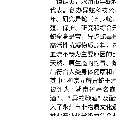
谭群英，永州市异蛇科
代表。创办异蛇科技公
年。研究异蛇（五步蛇
殖、保护、研究和综合
蛇全身是宝，异蛇蛇毒
高活性抗凝物质原料，
血流不畅为主要原因的
天然、原生态的蛇毒、
出符合人类身体健康和
其中
“
柳宗元牌异蛇王
被评为
“
湖南省著名
酒
”
、
“
异蛇鞭酒
”
及配
入了永州市非物质文化