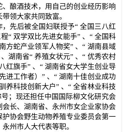
蛇、酿酒技术，用自己的创业经历影响
长带领大家共同致富。
，先后被全国妇联授予
“
全国三八红
工程
“
双学双比先进女能手
”
、
“
全国科
南方蛇产业领军人物奖
”
、
“
湖南县域
”
、湖南省
“
养殖女状元
”
、
“
优秀农村
八红旗手
”
、
“
湖南省女大学生创业导
先进工作者）
”
、
“
湖南十佳创业成功
驯养科技创新大户
”
、
“
全省林业科技
称号；现还担任中国国际柳文化研究会
副会长、湖南省、永州市女企业家协会
保护协会野生动物养殖专业委员会第一
、永州市人大代表等职。