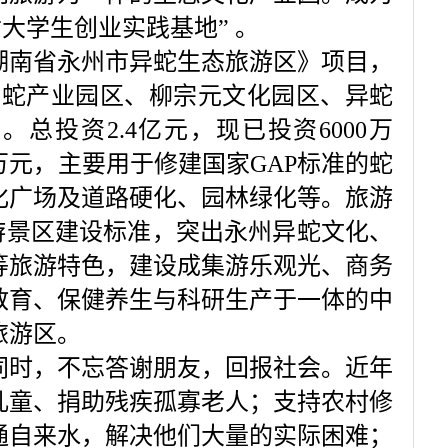
女大学生创业实践基地
”
。
南省永州市异蛇生态旅游区》项目，
异蛇产业园区、柳宗元文化园区、异蛇
区。总投资
2.4
亿元，现已投资
6000
万
万元，主要用于修建国家
GAP
标准的蛇
化广场及道路硬化、园林绿化等。旅游
游景区建设标准，突出永州异蛇文化、
等旅游特色，建设成集游乐观光、商务
教育、保健养生与科研生产于一体的中
旅游区。
同时，不忘答谢朋友，回报社会。近年
儿童、捐助残疾孤寡老人；支持农村修
通自来水，解决他们大量的实际困难；