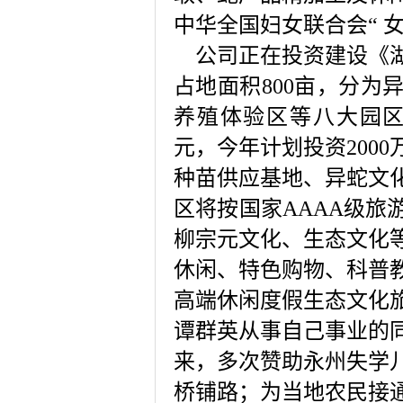
中华全国妇女联合会
“
公司正在投资建设《湖
占地面积
800
亩，分为
养殖体验区等八大园
元，今年计划投资
2000
种苗供应基地、异蛇文
区将按国家
AAAA
级旅
柳宗元文化、生态文化
休闲、特色购物、科普
高端休闲度假生态文化
谭群英从事自己事业的
来，多次赞助永州失学
桥铺路；为当地农民接