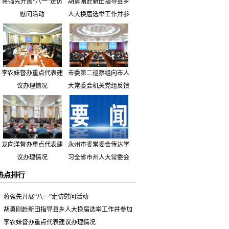
蒋强先开展“八一”走访
胡勇刚赴新田指导县乡
慰问活动
人大换届选举工作并参
加市人大代表小组主题
活动
李农妹督办重点代表建
市委第二巡察组向市人
议办理情况
大常委会机关党组反馈
巡察情况
龙向洋督办重点代表建
永州市委常委会传达学
议办理情况
习全省市州人大常委会
主要负责同志座谈会有
热点排行
关精神 专题听取省人
大常委会执法检查组到
蒋强先开展“八一”走访慰问活动
永州开展大气污染防治
胡勇刚赴新田指导县乡人大换届选举工作并参加
相关法律法规执法检查
市人大代表小组主题活动
李农妹督办重点代表建议办理情况