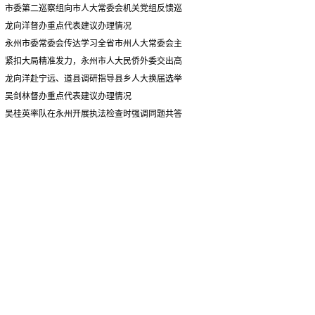
情况汇报
市委第二巡察组向市人大常委会机关党组反馈巡
察情况
龙向洋督办重点代表建议办理情况
永州市委常委会传达学习全省市州人大常委会主
要负责同志座谈会有关精神 专题听取省人大常委会
紧扣大局精准发力，永州市人大民侨外委交出高
执法检查组到永州开展大气污染防治相关法律法规
质量履职答卷
龙向洋赴宁远、道县调研指导县乡人大换届选举
执法检查情况汇报
并督导安全生产工作
吴剑林督办重点代表建议办理情况
吴桂英率队在永州开展执法检查时强调同题共答
助力美丽湖南建设