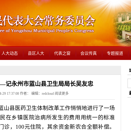
人大动态
县区人大
代表之窗
会议传真
专题报道
—记永州市蓝山县卫生局局长吴友忠
29 17:37:08 作者： 编辑：redcloud
阅读更多
蓝山县医药卫生体制改革工作悄悄地进行了一场
农民在乡镇医院治病所发生的费用用统一的标准
门诊，
100
元住院，其余资金新农合全额补偿。