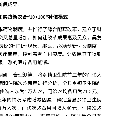
阶段成果。
和实践新农合“
10+100
”补偿模式
本药物制度，并推行了综合配套改革，建立了财
资又总量增加，如何让改革成果惠及民众，吴友
表说的“打折”现象。那么，必须创新付费制度，
院医疗费用，控制患者自付额度。让农民真正得到
限上涨的医疗费用抵消。
调研，合理测算。将乡镇卫生院前三年的门诊人
用和住院次均费用进行分析，全县乡镇卫生院前
住院人次为
1
万人次，门诊次均费用为
71.5
元，
三年的情况考虑增减因素，确定全县乡镇卫生院
1
万人次，门诊次均费用可降为
40
元，住院次均