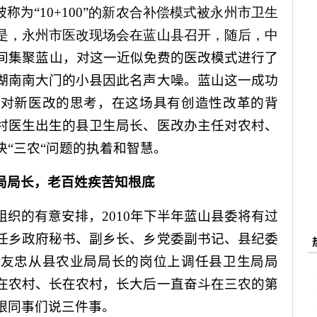
被称为“
10+
100
”
的新农合补偿模式被永州市卫生
是，永州市医改现场会在蓝山县召开，随后，中
间集聚蓝山，对这一近似免费的医改模式进行了
湖南南大门的小县因此名声大噪。蓝山这一成功
与对新医改的思考，在这场具有创造性改革的背
村医生出生的县卫生局长、医改办主任对农村、
“三农“问题的执着和智慧。
局局长，老百姓疾苦知根底
组织的有意安排，
2010
年下半年蓝山县委将有过
任乡政府秘书、副乡长、乡党委副书记、县纪委
吴友忠从县农业局局长的岗位上调任县卫生局局
在农村、长在农村，长大后一直奋斗在三农的第
跟同事们说三件事。