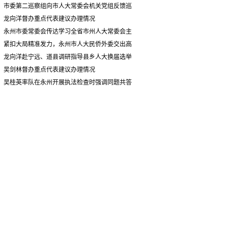
主要负责同志座谈会有
市委第二巡察组向市人大常委会机关党组反馈巡
关精神 专题听取省人
察情况
龙向洋督办重点代表建议办理情况
大常委会执法检查组到
永州市委常委会传达学习全省市州人大常委会主
永州开展大气污染防治
要负责同志座谈会有关精神 专题听取省人大常委会
紧扣大局精准发力，永州市人大民侨外委交出高
相关法律法规执法检查
执法检查组到永州开展大气污染防治相关法律法规
质量履职答卷
龙向洋赴宁远、道县调研指导县乡人大换届选举
情况汇报
执法检查情况汇报
并督导安全生产工作
吴剑林督办重点代表建议办理情况
吴桂英率队在永州开展执法检查时强调同题共答
助力美丽湖南建设