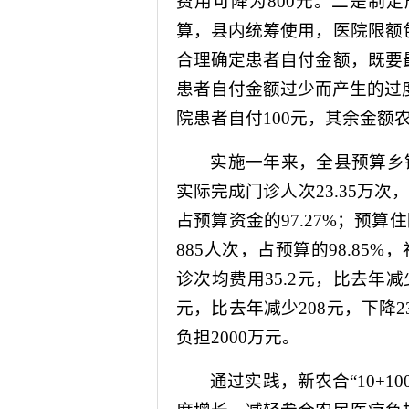
费用可降为
800
元。二是制定
算，县内统筹使用，医院限额
合理确定患者自付金额，既要
患者自付金额过少而产生的过
院患者自付
100
元，其余金额
实施一年来，全县预算乡
实际完成门诊人次
23.35
万次，
占预算资金的
97.27%
；预算住
885
人次，占预算的
98.85%
，
诊次均费用
35.2
元，比去年减
元，比去年减少
208
元，下降
2
负担
2000
万元。
通过实践，新农合“
10+10