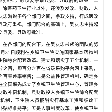
政的负担，必须要争取县委、县政府的政策。二
面，除医药卫生行业以外，还涉及发改、财政、人
友忠游说于各个部门之间，争取支持，行成医改
、县政府重视，部门配合的基础上，吴友忠主持起
交县委、县政府批准。
，在各部门的配合下，在吴友忠带领的团队的努
2
月
31
日顺利在乡镇卫生院实施国家基本药物制
生院综合配套改革。建立和落实了五个机制。一
分之百，即百分之百在省级采购平台网上采购，
之百零差率销售；二是公益性管理机制，确定乡
在全国率先成立了乡镇卫生院管理中心，管理乡
财政补偿机制，县财政投入乡镇卫生院综合配套
核机制，卫生院人员报酬实行基本工资和绩效工
补贴标准持平；五是人事制度改革。使乡镇卫生