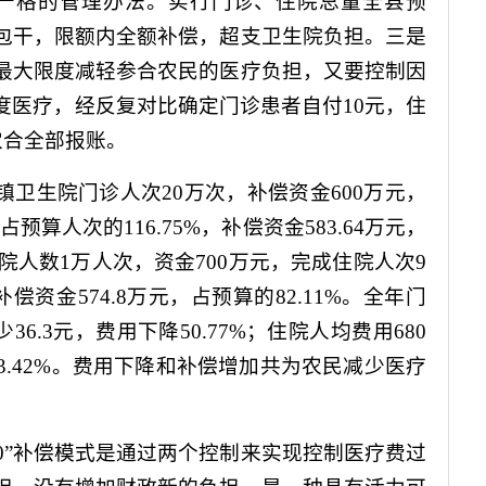
严格的管理办法。实行门诊、住院总量全县预
包干，限额内全额补偿，超支卫生院负担。三是
最大限度减轻参合农民的医疗负担，又要控制因
度医疗，经反复对比确定门诊患者自付
10
元，住
农合全部报账。
镇卫生院门诊人次
20
万次，补偿资金
600
万元，
占预算人次的
116.75%
，补偿资金
583.64
万元，
院人数
1
万人次，资金
700
万元，完成住院人次
9
补偿资金
574.8
万元，占预算的
82.11%
。全年门
少
36.3
元，费用下降
50.77%
；住院人均费用
680
3.42%
。费用下降和补偿增加共为农民减少医疗
0
”补偿模式是通过两个控制来实现控制医疗费过