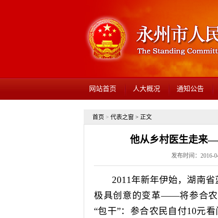
网站首页
人大概况
通知公告
首页
>
代表之窗
> 正文
他从乡村医生走来—
发布时间：2016-04-
2011
年新年伊始，湖南省
极具创意的变革——将参合
“包干”：参合农民自付
10
元看