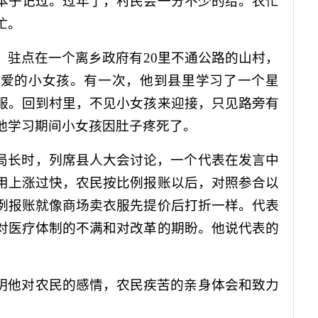
本子记过。过年了，村民会一分不少的给。农忙
忙。
，驻点在一个离乡政府有
20
里不通公路的山村，
可爱的小女孩。有一次，他到县里学习了一个星
服。回到村里，不见小女孩来迎接，只见路旁有
他学习期间小女孩因肚子疼死了。
局长时，列席县人大会讨论，一个代表在发言中
用上涨过快，农民按比例报账以后，对照参合以
例报账就像商场卖衣服先提价后打折一样。代表
对医疗体制的不满和对改革的期盼。他说代表的
明他对农民的感情，农民疾苦的亲身体会和致力