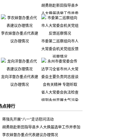
胡勇刚赴新田指导县乡
人大换届选举工作并参
加市人大代表小组主题
活动
李农妹督办重点代表建
议办理情况
市委第二巡察组向市人
大常委会机关党组反馈
巡察情况
龙向洋督办重点代表建
议办理情况
热点排行
蒋强先开展“八一”走访慰问活动
永州市委常委会传达学
胡勇刚赴新田指导县乡人大换届选举工作并参加
习全省市州人大常委会
市人大代表小组主题活动
李农妹督办重点代表建议办理情况