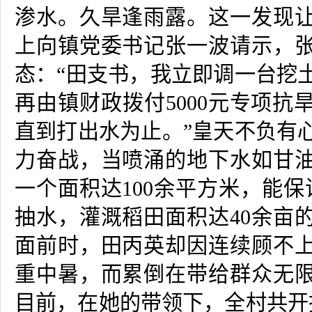
渗水。久旱逢雨露。这一发现
上向镇党委书记张一波请示，
态：
“
田支书，我立即调一台挖
再由镇财政拨付
5000
元专项抗
直到打出水为止。”皇天不负有
力奋战，当喷涌的地下水如甘
一个面积达
100
余平方米，能保
抽水，灌溉稻田面积达
40
余亩
面前时，田丙英却因连续顾不
重中暑，而累倒在带给群众无
目前，在她的带领下，全村共开