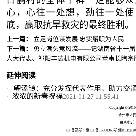
白鹤村的全体干群一定能够众
心，心往一处想，劲往一处使
底，赢取抗旱救灾的最终胜利。
上一篇：
立足岗位谋发展 忠实履职为人民
下一篇：
勇立潮头竞风流——记湖南省十一届
人大代表、祁阳丰达机电有限公司董事长陶宗
延伸阅读
鲤溪镇：充分发挥代表作用，助力交
浓浓的新春祝福
2021-01-27 11:55:41
2022-10-24 12:09:37
Copyright © 2016
永州市人
联系电话：07
ICP备案号：
湘ICP备16008365号
湘B1.B2-20