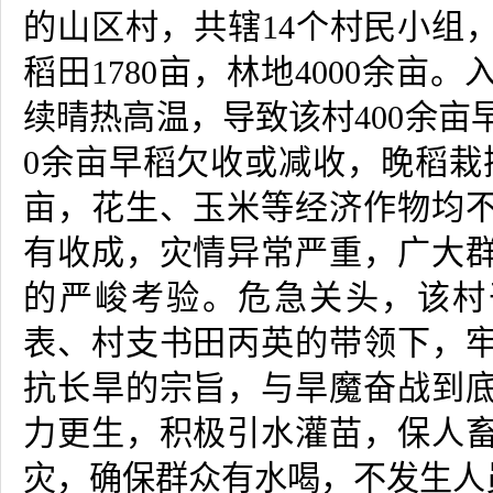
的山区村，共辖
14
个村民小组
稻田
1780
亩，林地
4000
余亩。
续晴热高温，导致该村
400
余亩
0
余亩早稻欠收或减收，晚稻栽
亩，花生、玉米等经济作物均
有收成，灾情异常严重，广大
的严峻考验。危急关头，该村
表、村支书田丙英的带领下，
抗长旱的宗旨，与旱魔奋战到
力更生，积极引水灌苗，保人
灾，确保群众有水喝，不发生人