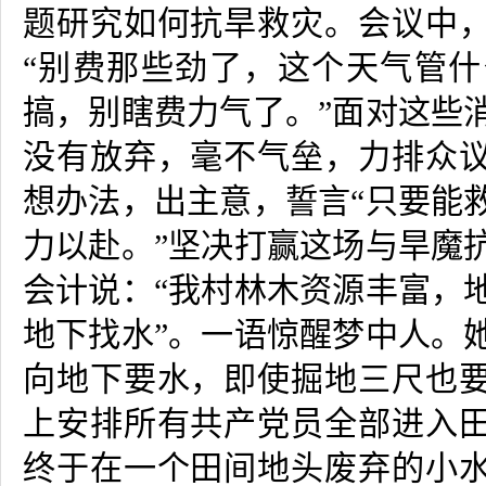
题研究如何抗旱救灾。会议中
“
别费那些劲了，这个天气管什
搞，别瞎费力气了。”面对这些
没有放弃，毫不气垒，力排众
想办法，出主意，誓言
“
只要能
力以赴。”坚决打赢这场与旱魔
会计说：
“
我村林木资源丰富，
地下找水
”
。一语惊醒梦中人。
向地下要水，即使掘地三尺也
上安排所有共产党员全部进入
终于在一个田间地头废弃的小