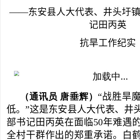
——
东安县人大代表、井头圩
记田丙英
抗旱工作纪实
“
战胜旱
（通讯员 唐垂辉）
低。
”
这是东安县人大代表、井
部书记田丙英在面临
50
年难遇
全村干群作出的郑重承诺。白