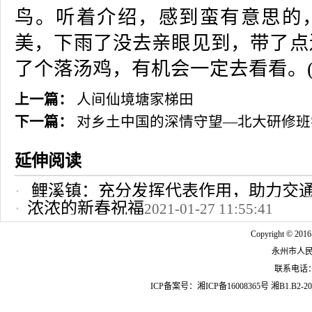
鸟。听着介绍，感到蛮有意思的
美，下雨了没去亲眼见到，带了点
了个落汤鸡，有机会一定去看看。(
上一篇：
人间仙境塘家梯田
下一篇：
对乡土中国的深情守望—北大研修班
延伸阅读
鲤溪镇：充分发挥代表作用，助力交
浓浓的新春祝福
2021-01-27 11:55:41
2022-10-24 12:09:37
Copyright © 2016
永州市人
联系电话：07
ICP备案号：
湘ICP备16008365号
湘B1.B2-20