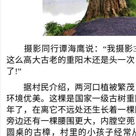
摄影同行谭海鹰说：“我摄影3
这么高大古老的重阳木还是头一次
了!”
据村民介绍，两河口植被繁茂
环境优美。这棵是国家一级古树重阳
年了，在离它不远处还生长着一棵
旁边还有一棵腰围更大，内膛空蔸
圆桌的古樟，村里的小孩子经常