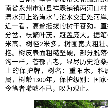
南省永州市道县祥霖铺镇两河口村
潇水河上游淹水与沱水交汇处河岸
近一看，高耸挺拔的树干苍劲，直
分岔，枝繁叶茂，冠盖庞大。据笔
米高、树径2米多，树围宽大粗壮
抱。树皮表面粗糙坚硬，部分脱落
沟一样，苍郁古老，显尽历史沧桑
上的保护牌，树名：重阳木，科
属，树龄1300年，保护级别：国
令笔者唏嘘不已，叹为观止。