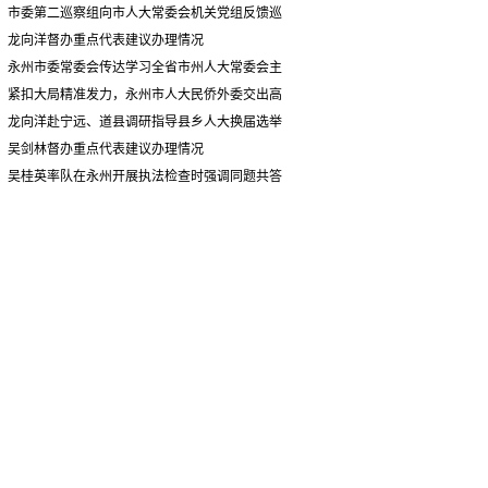
情况汇报
市委第二巡察组向市人大常委会机关党组反馈巡
察情况
龙向洋督办重点代表建议办理情况
永州市委常委会传达学习全省市州人大常委会主
要负责同志座谈会有关精神 专题听取省人大常委会
紧扣大局精准发力，永州市人大民侨外委交出高
执法检查组到永州开展大气污染防治相关法律法规
质量履职答卷
龙向洋赴宁远、道县调研指导县乡人大换届选举
执法检查情况汇报
并督导安全生产工作
吴剑林督办重点代表建议办理情况
吴桂英率队在永州开展执法检查时强调同题共答
助力美丽湖南建设