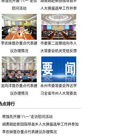
蒋强先开展“八一”走访
胡勇刚赴新田指导县乡
慰问活动
人大换届选举工作并参
加市人大代表小组主题
活动
李农妹督办重点代表建
市委第二巡察组向市人
议办理情况
大常委会机关党组反馈
巡察情况
龙向洋督办重点代表建
永州市委常委会传达学
议办理情况
习全省市州人大常委会
主要负责同志座谈会有
热点排行
关精神 专题听取省人
大常委会执法检查组到
蒋强先开展“八一”走访慰问活动
永州开展大气污染防治
胡勇刚赴新田指导县乡人大换届选举工作并参加
相关法律法规执法检查
市人大代表小组主题活动
李农妹督办重点代表建议办理情况