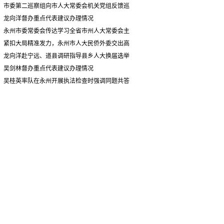
情况汇报
市委第二巡察组向市人大常委会机关党组反馈巡
察情况
龙向洋督办重点代表建议办理情况
永州市委常委会传达学习全省市州人大常委会主
要负责同志座谈会有关精神 专题听取省人大常委会
紧扣大局精准发力，永州市人大民侨外委交出高
执法检查组到永州开展大气污染防治相关法律法规
质量履职答卷
龙向洋赴宁远、道县调研指导县乡人大换届选举
执法检查情况汇报
并督导安全生产工作
吴剑林督办重点代表建议办理情况
吴桂英率队在永州开展执法检查时强调同题共答
助力美丽湖南建设