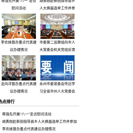
蒋强先开展“八一”走访
胡勇刚赴新田指导县乡
慰问活动
人大换届选举工作并参
加市人大代表小组主题
活动
李农妹督办重点代表建
市委第二巡察组向市人
议办理情况
大常委会机关党组反馈
巡察情况
龙向洋督办重点代表建
永州市委常委会传达学
议办理情况
习全省市州人大常委会
主要负责同志座谈会有
热点排行
关精神 专题听取省人
大常委会执法检查组到
蒋强先开展“八一”走访慰问活动
永州开展大气污染防治
胡勇刚赴新田指导县乡人大换届选举工作并参加
相关法律法规执法检查
市人大代表小组主题活动
李农妹督办重点代表建议办理情况