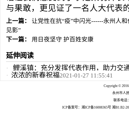
与果敢，更见证了一名人大代表的
上一篇：
让党性在抗“疫”中闪光------永州
见影”
下一篇：
用日夜坚守 护百姓安康
延伸阅读
鲤溪镇：充分发挥代表作用，助力交
浓浓的新春祝福
2021-01-27 11:55:41
2022-10-24 12:09:37
Copyright © 2016
永州市人
联系电话：07
ICP备案号：
湘ICP备16008365号
湘B1.B2-20