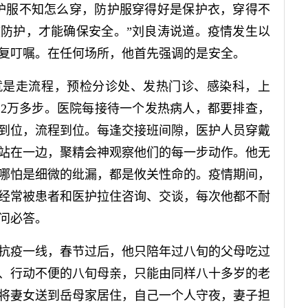
服不知怎么穿，防护服穿得好是保护衣，穿得不
防护，才能确保安全。”刘良涛说道。疫情发生以
复叮嘱。在任何场所，他首先强调的是安全。
是走流程，预检分诊处、发热门诊、感染科，上
2万多步。医院每接待一个发热病人，都要排查，
到位，流程到位。每逢交接班间隙，医护人员穿戴
站在一边，聚精会神观察他们的每一步动作。他无
哪怕是细微的纰漏，都是攸关性命的。疫情期间，
经常被患者和医护拉住咨询、交谈，每次他都不耐
问必答。
疫一线，春节过后，他只陪年过八旬的父母吃过
、行动不便的八旬母亲，只能由同样八十多岁的老
将妻女送到岳母家居住，自己一个人守夜，妻子担