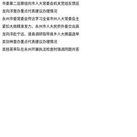
情况汇报
市委第二巡察组向市人大常委会机关党组反馈巡
察情况
龙向洋督办重点代表建议办理情况
永州市委常委会传达学习全省市州人大常委会主
要负责同志座谈会有关精神 专题听取省人大常委会
紧扣大局精准发力，永州市人大民侨外委交出高
执法检查组到永州开展大气污染防治相关法律法规
质量履职答卷
龙向洋赴宁远、道县调研指导县乡人大换届选举
执法检查情况汇报
并督导安全生产工作
吴剑林督办重点代表建议办理情况
吴桂英率队在永州开展执法检查时强调同题共答
助力美丽湖南建设