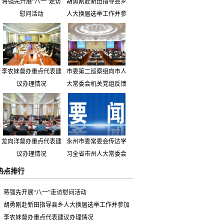
蒋强先开展“八一”走访
胡勇刚赴新田指导县乡
慰问活动
人大换届选举工作并参
加市人大代表小组主题
活动
李农妹督办重点代表建
市委第二巡察组向市人
议办理情况
大常委会机关党组反馈
巡察情况
龙向洋督办重点代表建
永州市委常委会传达学
议办理情况
习全省市州人大常委会
主要负责同志座谈会有
热点排行
关精神 专题听取省人
大常委会执法检查组到
蒋强先开展“八一”走访慰问活动
永州开展大气污染防治
胡勇刚赴新田指导县乡人大换届选举工作并参加
相关法律法规执法检查
市人大代表小组主题活动
李农妹督办重点代表建议办理情况