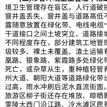
境卫生管理存在盲区。人行道破
窨井盖丢失、窨井盖与道路高低
露随意放置在绿化带、电线电缆“
干道接口之间土坡突立、道路接
不同程度存在，部分建筑工地管
圾较多、裸土未覆盖、渣土运输
凰路、银象路、紫霞路多处绿化
死亡，或杂草从生，重种植轻管
州大道、朝阳大道等道路绿化带
过高，雨水冲刷后泥水直流街面
旅游区柳子街还存在堆放、晾晒
零陵大西门沿江路、冷水滩区愿