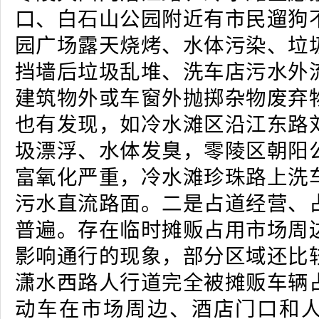
口、白石山公园附近有市民遛狗
园广场露天烧烤、水体污染、垃
挡墙后垃圾乱堆、洗车店污水外
建筑物外或车窗外抛掷杂物废弃
也有发现，如冷水滩区沿江东路
圾漂浮、水体发臭，零陵区朝阳
富氧化严重，冷水滩珍珠路上洗
污水直流路面。二是占道经营、
普遍。存在临时摊贩占用市场周
影响通行的现象，部分区域还比
潇水西路人行道完全被摊贩车辆
动车在市场周边、酒店门口和