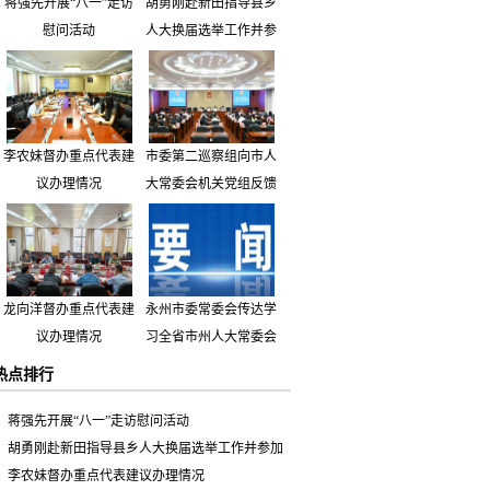
蒋强先开展“八一”走访
胡勇刚赴新田指导县乡
慰问活动
人大换届选举工作并参
加市人大代表小组主题
活动
李农妹督办重点代表建
市委第二巡察组向市人
议办理情况
大常委会机关党组反馈
巡察情况
龙向洋督办重点代表建
永州市委常委会传达学
议办理情况
习全省市州人大常委会
主要负责同志座谈会有
热点排行
关精神 专题听取省人
大常委会执法检查组到
蒋强先开展“八一”走访慰问活动
永州开展大气污染防治
胡勇刚赴新田指导县乡人大换届选举工作并参加
相关法律法规执法检查
市人大代表小组主题活动
李农妹督办重点代表建议办理情况