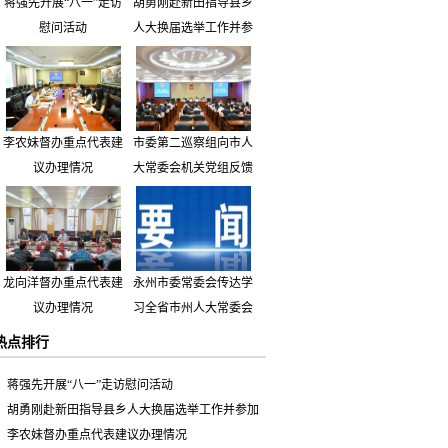
蒋强先开展“八一”走访
胡勇刚赴新田指导县乡
慰问活动
人大换届选举工作并参
加市人大代表小组主题
活动
李农妹督办重点代表建
市委第二巡察组向市人
议办理情况
大常委会机关党组反馈
巡察情况
龙向洋督办重点代表建
永州市委常委会传达学
议办理情况
习全省市州人大常委会
主要负责同志座谈会有
热点排行
关精神 专题听取省人
大常委会执法检查组到
蒋强先开展“八一”走访慰问活动
永州开展大气污染防治
胡勇刚赴新田指导县乡人大换届选举工作并参加
相关法律法规执法检查
市人大代表小组主题活动
李农妹督办重点代表建议办理情况