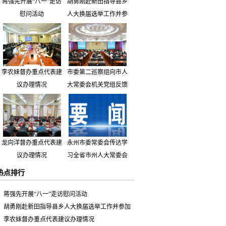
蒋强先开展“八一”走访
胡勇刚赴新田指导县乡
慰问活动
人大换届选举工作并参
加市人大代表小组主题
活动
李农妹督办重点代表建
市委第二巡察组向市人
议办理情况
大常委会机关党组反馈
巡察情况
龙向洋督办重点代表建
永州市委常委会传达学
议办理情况
习全省市州人大常委会
主要负责同志座谈会有
热点排行
关精神 专题听取省人
大常委会执法检查组到
蒋强先开展“八一”走访慰问活动
永州开展大气污染防治
胡勇刚赴新田指导县乡人大换届选举工作并参加
相关法律法规执法检查
市人大代表小组主题活动
李农妹督办重点代表建议办理情况