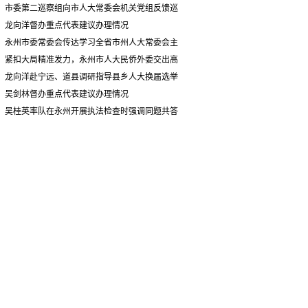
情况汇报
市委第二巡察组向市人大常委会机关党组反馈巡
察情况
龙向洋督办重点代表建议办理情况
永州市委常委会传达学习全省市州人大常委会主
要负责同志座谈会有关精神 专题听取省人大常委会
紧扣大局精准发力，永州市人大民侨外委交出高
执法检查组到永州开展大气污染防治相关法律法规
质量履职答卷
龙向洋赴宁远、道县调研指导县乡人大换届选举
执法检查情况汇报
并督导安全生产工作
吴剑林督办重点代表建议办理情况
吴桂英率队在永州开展执法检查时强调同题共答
助力美丽湖南建设