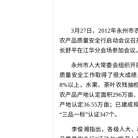
3
月
27
日
，
2012
年永州市
农产品质量安全行启动会议召
长舒平在江华分会场参加会议
永州市人大常委会组织开展
质量安全工作取得了很大成绩
8%
以上，水果、茶叶农残抽
农产品产地认定面积
296
万亩
产地认定
36.55
万亩；已建成
“三品一标”认证
347
个。
李俊湘指出，各级人大、政