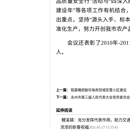
品质量安全行”活动与“四深入
建设年”等各项工作有机结合
出重点，坚持“源头入手、标
准化生产，努力开创我市农产
会议还表彰了
2010
年
-201
人。
上一篇：
程晨曦把脉珍珠商贸城安置小区建设
下一篇：
永州市第三届人民代表大会常务委员会
延伸阅读
鲤溪镇：充分发挥代表作用，助力交
浓浓的新春祝福
2021-01-27 11:55:41