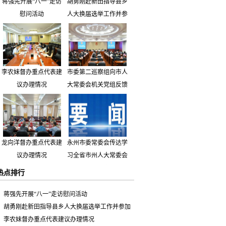
蒋强先开展“八一”走访
胡勇刚赴新田指导县乡
慰问活动
人大换届选举工作并参
加市人大代表小组主题
活动
李农妹督办重点代表建
市委第二巡察组向市人
议办理情况
大常委会机关党组反馈
巡察情况
龙向洋督办重点代表建
永州市委常委会传达学
议办理情况
习全省市州人大常委会
主要负责同志座谈会有
热点排行
关精神 专题听取省人
大常委会执法检查组到
蒋强先开展“八一”走访慰问活动
永州开展大气污染防治
胡勇刚赴新田指导县乡人大换届选举工作并参加
相关法律法规执法检查
市人大代表小组主题活动
李农妹督办重点代表建议办理情况