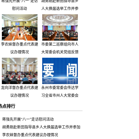
蒋强先开展“八一”走访
胡勇刚赴新田指导县乡
慰问活动
人大换届选举工作并参
加市人大代表小组主题
活动
李农妹督办重点代表建
市委第二巡察组向市人
议办理情况
大常委会机关党组反馈
巡察情况
龙向洋督办重点代表建
永州市委常委会传达学
议办理情况
习全省市州人大常委会
主要负责同志座谈会有
热点排行
关精神 专题听取省人
大常委会执法检查组到
蒋强先开展“八一”走访慰问活动
永州开展大气污染防治
胡勇刚赴新田指导县乡人大换届选举工作并参加
相关法律法规执法检查
市人大代表小组主题活动
李农妹督办重点代表建议办理情况