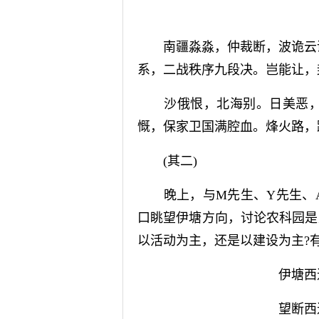
南疆淼淼，仲裁断，波诡云谲
系，二战秩序九段决。岂能让，
沙俄恨，北海别。日美恶，
慨，保家卫国满腔血。烽火路，
(其二)
晚上，与M先生、Y先生、A
口眺望伊塘方向，讨论农科园是
以活动为主，还是以建设为主?
伊塘西进
望断西进