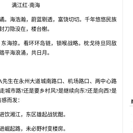
满江红·南海
。海浩瀚，蔚蓝剔透，富饶切切。千年悠悠民族
封刀隐没在，楼台榭。
东海掠。看环环岛链，锁喉战略。枕戈待旦同敌
踏平海浪涌，共日月。
先生在永州大道城南路口、机场路口、两中心路
走城市路?还是要乡村风?是继续向东?还是向西?是
有感而发：
饮湘江，东区雄起战犹酣。
崛起路，未必野村变楼房。