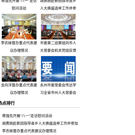
蒋强先开展“八一”走访
胡勇刚赴新田指导县乡
慰问活动
人大换届选举工作并参
加市人大代表小组主题
活动
李农妹督办重点代表建
市委第二巡察组向市人
议办理情况
大常委会机关党组反馈
巡察情况
龙向洋督办重点代表建
永州市委常委会传达学
议办理情况
习全省市州人大常委会
主要负责同志座谈会有
热点排行
关精神 专题听取省人
大常委会执法检查组到
蒋强先开展“八一”走访慰问活动
永州开展大气污染防治
胡勇刚赴新田指导县乡人大换届选举工作并参加
相关法律法规执法检查
市人大代表小组主题活动
李农妹督办重点代表建议办理情况