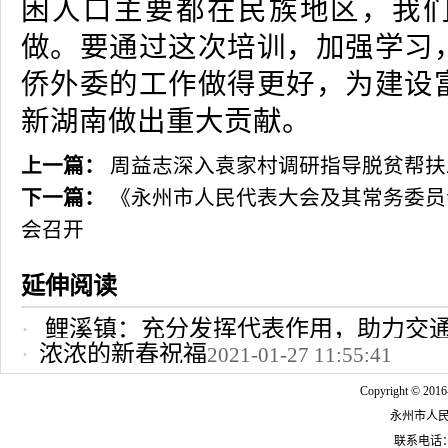
困人口主要都在民族地区，我
做。要通过这次培训，加强学习
侨外委的工作做得更好，为建设
新湖南做出重大贡献。
上一篇：
周益志深入袁家村调研指导脱贫帮扶
下一篇：
《永州市人民代表大会及其常务委员
会召开
延伸阅读
鲤溪镇：充分发挥代表作用，助力交
浓浓的新春祝福
2021-01-27 11:55:41
2022-10-24 12:09:37
Copyright © 2016
永州市人
联系电话：07