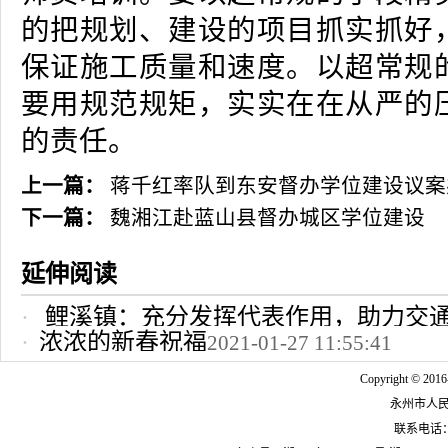
的把规划、建设的项目抓实抓好
保证施工质量和速度。以超常规
要用规范规矩，实实在在从严的
的责任。
上一篇：
蒋千红率队到东安督办学位建设议案
下一篇：
魏湘江赴蓝山县督办城区学位建设
延伸阅读
鲤溪镇：充分发挥代表作用，助力交
浓浓的新春祝福
2021-01-27 11:55:41
2022-10-24 12:09:37
Copyright © 2016
永州市人
联系电话：07