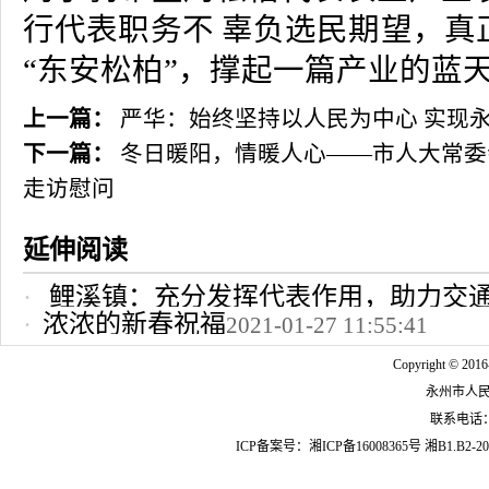
行代表职务不 辜负选民期望，真
“东安松柏”，撑起一篇产业的蓝
上一篇：
严华：始终坚持以人民为中心 实现
下一篇：
冬日暖阳，情暖人心——市人大常委
走访慰问
延伸阅读
鲤溪镇：充分发挥代表作用，助力交
浓浓的新春祝福
2021-01-27 11:55:41
2022-10-24 12:09:37
Copyright © 2016
永州市人
联系电话：07
ICP备案号：
湘ICP备16008365号
湘B1.B2-20