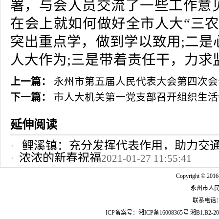
署，与会人员交流了一些工作意
在会上就如何做好全市人大“三农
突出重点学，做到学以致用;二是
人大作为;三是带着责任干，力求
上一篇：
永州市第五届人民代表大会第四次会
下一篇：
市人大机关第一党支部召开组织生活
延伸阅读
鲤溪镇：充分发挥代表作用，助力交
浓浓的新春祝福
2021-01-27 11:55:41
2022-10-24 12:09:37
Copyright © 2016
永州市人
联系电话：07
ICP备案号：
湘ICP备16008365号
湘B1.B2-20