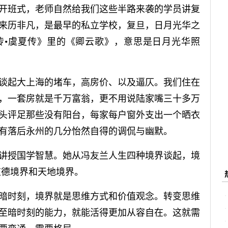
班式，老师自然给我们这些半路来袭的学员讲复
来历非凡，是最早的私立学校，复旦，日月光华之
传•虞夏传》里的《卿云歌》，意思是日月光华照
起大上海的堵车，高房价、以及逼仄。我们住在
，一套房就是千万富翁，更不用说陆家嘴三十多万
头评足那些没有阳台，每家每户窗外支出一个晒衣
有落后永州的几分怡然自得的调侃与幽默。
授国学智慧。她从冯友兰人生四种境界谈起，境
道德境界和天地境界。
时刻，境界就是思维方式和价值观念。转变思维
至暗时刻的能力，就能活得更加从容自在。这就需