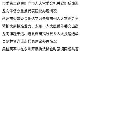
情况汇报
市委第二巡察组向市人大常委会机关党组反馈巡
察情况
龙向洋督办重点代表建议办理情况
永州市委常委会传达学习全省市州人大常委会主
要负责同志座谈会有关精神 专题听取省人大常委会
紧扣大局精准发力，永州市人大民侨外委交出高
执法检查组到永州开展大气污染防治相关法律法规
质量履职答卷
龙向洋赴宁远、道县调研指导县乡人大换届选举
执法检查情况汇报
并督导安全生产工作
吴剑林督办重点代表建议办理情况
吴桂英率队在永州开展执法检查时强调同题共答
助力美丽湖南建设