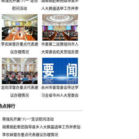
蒋强先开展“八一”走访
胡勇刚赴新田指导县乡
慰问活动
人大换届选举工作并参
加市人大代表小组主题
活动
李农妹督办重点代表建
市委第二巡察组向市人
议办理情况
大常委会机关党组反馈
巡察情况
龙向洋督办重点代表建
永州市委常委会传达学
议办理情况
习全省市州人大常委会
主要负责同志座谈会有
热点排行
关精神 专题听取省人
大常委会执法检查组到
蒋强先开展“八一”走访慰问活动
永州开展大气污染防治
胡勇刚赴新田指导县乡人大换届选举工作并参加
相关法律法规执法检查
市人大代表小组主题活动
李农妹督办重点代表建议办理情况