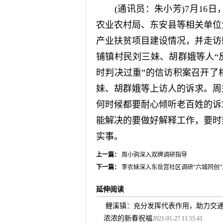
(通讯员：朱小芳)7月16日
农业农村局、东安县等相关单位
产业扶贫项目建设情况，并走访
铺镇村民刘三妹、胡群娥等人“
时判决过重”的信访积案召开了
妹、胡群娥等上访人的诉求。周
何时候都要耐心倾听老百姓的诉
能解决的要做好解释工作，要时
实事。
上一篇：
周小驹深入双牌调研指导
下一篇：
李农妹深入东岳宫社区调研“六城同创”
延伸阅读
鲤溪镇：充分发挥代表作用，助力交
浓浓的新春祝福
2021-01-27 11:55:41