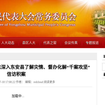
人大动态
县区人大
代表之窗
会议传真
专题报道
益志深入东安县了解灾情、督办化解“千案攻坚”
信访积案
18 17:08:22 作者： 编辑：redcloud
阅读更多