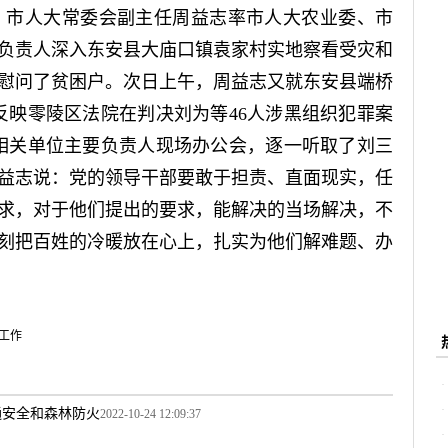
，市人大常委会副主任周益志率市人大农业委、市
负责人深入东安县大庙口镇袁家村实地察看受灾和
慰问了贫困户。次日上午，周益志又就东安县端桥
反映零陵区法院在判决刘为等46人涉黑组织犯罪案
相关单位主要负责人现场办公会，逐一听取了刘三
益志说：党的领导干部要敢于担责、直面现实，任
求，对于他们提出的要求，能解决的当场解决，不
刻把百姓的冷暖放在心上，扎实为他们解难题、办
工作
通安全和森林防火
2022-10-24 12:09:37